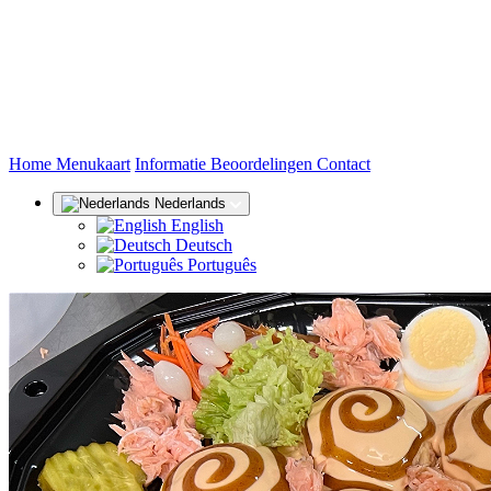
(huidige)
Home
Menukaart
Informatie
Beoordelingen
Contact
Nederlands
English
Deutsch
Português